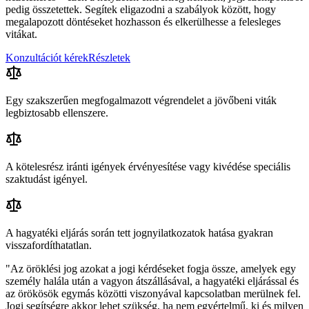
pedig összetettek. Segítek eligazodni a szabályok között, hogy
megalapozott döntéseket hozhasson és elkerülhesse a felesleges
vitákat.
Konzultációt kérek
Részletek
Egy szakszerűen megfogalmazott végrendelet a jövőbeni viták
legbiztosabb ellenszere.
A kötelesrész iránti igények érvényesítése vagy kivédése speciális
szaktudást igényel.
A hagyatéki eljárás során tett jognyilatkozatok hatása gyakran
visszafordíthatatlan.
"Az öröklési jog azokat a jogi kérdéseket fogja össze, amelyek egy
személy halála után a vagyon átszállásával, a hagyatéki eljárással és
az örökösök egymás közötti viszonyával kapcsolatban merülnek fel.
Jogi segítségre akkor lehet szükség, ha nem egyértelmű, ki és milyen