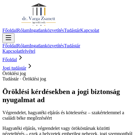
Főoldal
Rólam
Ingatlanközvetítés
Tudástár
Kapcsolat
Főoldal
Rólam
Ingatlanközvetítés
Tudástár
Kapcsolatfelvétel
Főoldal
Jogi tudástár
Öröklési jog
Tudástár · Öröklési jog
Öröklési kérdésekben a jogi biztonság
nyugalmat ad
Végrendelet, hagyatéki eljárás és kötelesrész – szakértelemmel a
családi béke megőrzéséért
Hagyatéki eljárás, végrendelet vagy örököstársak közötti
nézeteltérés – ezek a helyzetek emberileg nehezek, jogi szempontból