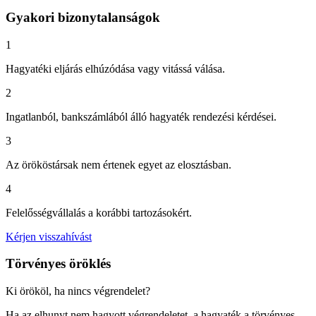
Gyakori bizonytalanságok
1
Hagyatéki eljárás elhúzódása vagy vitássá válása.
2
Ingatlanból, bankszámlából álló hagyaték rendezési kérdései.
3
Az örököstársak nem értenek egyet az elosztásban.
4
Felelősségvállalás a korábbi tartozásokért.
Kérjen visszahívást
Törvényes öröklés
Ki örököl, ha nincs végrendelet?
Ha az elhunyt nem hagyott végrendeletet, a hagyaték a törvényes