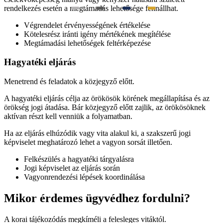
rendelkezés esetén a megtámadás lehetősége fennállhat.
Végrendelet érvényességének értékelése
Kötelesrész iránti igény mértékének megítélése
Megtámadási lehetőségek feltérképezése
Hagyatéki eljárás
Menetrend és feladatok a közjegyző előtt.
A hagyatéki eljárás célja az örökösök körének megállapítása és az
örökség jogi átadása. Bár közjegyző előtt zajlik, az örökösöknek
aktívan részt kell venniük a folyamatban.
Ha az eljárás elhúzódik vagy vita alakul ki, a szakszerű jogi
képviselet meghatározó lehet a vagyon sorsát illetően.
Felkészülés a hagyatéki tárgyalásra
Jogi képviselet az eljárás során
Vagyonrendezési lépések koordinálása
Mikor érdemes ügyvédhez fordulni?
A korai tájékozódás megkíméli a felesleges vitáktól.