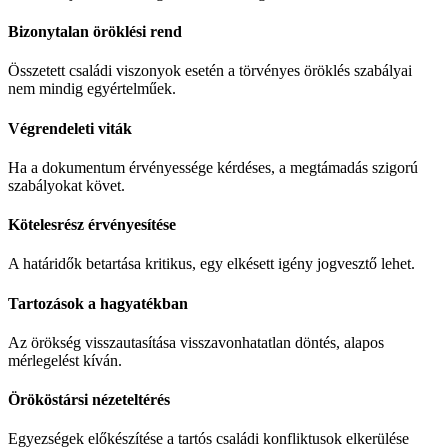
Bizonytalan öröklési rend
Összetett családi viszonyok esetén a törvényes öröklés szabályai
nem mindig egyértelműek.
Végrendeleti viták
Ha a dokumentum érvényessége kérdéses, a megtámadás szigorú
szabályokat követ.
Kötelesrész érvényesítése
A határidők betartása kritikus, egy elkésett igény jogvesztő lehet.
Tartozások a hagyatékban
Az örökség visszautasítása visszavonhatatlan döntés, alapos
mérlegelést kíván.
Örököstársi nézeteltérés
Egyezségek előkészítése a tartós családi konfliktusok elkerülése