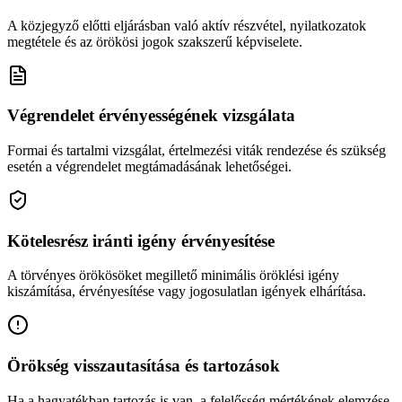
A közjegyző előtti eljárásban való aktív részvétel, nyilatkozatok
megtétele és az örökösi jogok szakszerű képviselete.
Végrendelet érvényességének vizsgálata
Formai és tartalmi vizsgálat, értelmezési viták rendezése és szükség
esetén a végrendelet megtámadásának lehetőségei.
Kötelesrész iránti igény érvényesítése
A törvényes örökösöket megillető minimális öröklési igény
kiszámítása, érvényesítése vagy jogosulatlan igények elhárítása.
Örökség visszautasítása és tartozások
Ha a hagyatékban tartozás is van, a felelősség mértékének elemzése