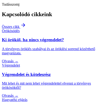
Tudásszomj
Kapcsolódó cikkeink
Összes cikk
Örökösödés
Ki örököl, ha nincs végrendelet?
A törvényes öröklés szabályai és az öröklési sorrend közérthető
magyarázata.
Olvasás
→
Végrendelet
Végrendelet és kötelesrész
Mit lehet és mit nem lehet végrendelettel elvenni a törvényes
örökösöktől?
Olvasás
→
Hagyatéki eljárás