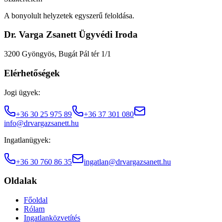
A bonyolult helyzetek egyszerű feloldása.
Dr. Varga Zsanett Ügyvédi Iroda
3200 Gyöngyös, Bugát Pál tér 1/1
Elérhetőségek
Jogi ügyek:
+36 30 25 975 89
+36 37 301 080
info@drvargazsanett.hu
Ingatlanügyek:
+36 30 760 86 35
ingatlan@drvargazsanett.hu
Oldalak
Főoldal
Rólam
Ingatlanközvetítés