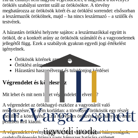
öröklés szabályai szerint száll az örökösökre. A törvény
meghatározza az örökösök körét és az öröklési sorrendet: elsősorban
a leszármazók örökölnek, majd – ha nincs leszármazó – a szülők és
testvérek.
A házastárs öröklési helyzete sajátos: a leszármazókkal együtt is
örököl, de a konkrét arány az örökösök számától és a vagyonelemek
jellegétől függ. Ezek a szabályok gyakran egyedi jogi értékelést
igényelnek.
Örökösök körének azonosítása
Öröklési arányok értelmezése
Házastársi haszonélvezet és tulajdonjog kérdései
Végrendelet és kötelesrész
Mit lehet és mit nem lehet végrendelettel elvenni?
A végrendelet az örökhagyó eszköze a vagyonáról való
rendelkezésre, de nem korlátlan: a törvényes örökösök egy részét
megilleti a kötelesrész. Ez a törvényes örökrész egy hányada, amit
pénzben kell kiadni.
A végrendelet érvényességét is lehet vitatni: formai hiányosságok,
cselekvőképesség hiánya vagy kényszer hatására született