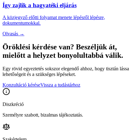
Így zajlik a hagyatéki eljárás
A közjegyző előtti folyamat menete lépésről lépésre,
dokumentumokkal.
Olvasás
→
Öröklési kérdése van? Beszéljük át,
mielőtt a helyzet bonyolultabbá válik.
Egy rövid egyeztetés sokszor elegendő ahhoz, hogy tisztán lássa
lehetőségeit és a szükséges lépéseket.
Konzultáció kérése
Vissza a tudástárhoz
Diszkréció
Személyre szabott, bizalmas tájékoztatás.
Szakértelem