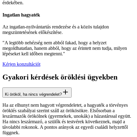
érdekében.
Ingatlan hagyaték
Az ingatlan-nyilvántartás rendezése és a közös tulajdon
megszüntetésének előkészítése.
"A legtöbb nehézség nem abból fakad, hogy a helyzet
megoldhatatlan, hanem abból, hogy az érintett nem tudja, milyen
lépéseket kell időben megtenni."
Kérjen konzultációt
Gyakori kérdések öröklési ügyekben
Ki örököl, ha nincs végrendelet?
Ha az elhunyt nem hagyott végrendeletet, a hagyaték a törvényes
öröklés szabályai szerint száll az örökösökre. Elsősorban a
leszármazók örökölnek (gyermekek, unokák) a házastárssal együtt.
Ha nincs leszármazó, a szülők és testvérek következnek, majd a
távolabbi rokonok. A pontos arányok az egyedi családi helyzettől
függnek.