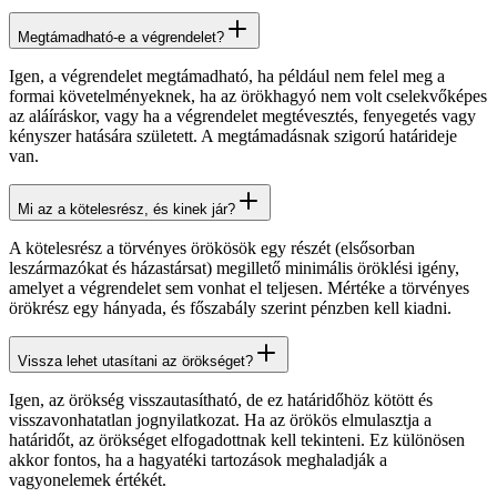
Megtámadható-e a végrendelet?
Igen, a végrendelet megtámadható, ha például nem felel meg a
formai követelményeknek, ha az örökhagyó nem volt cselekvőképes
az aláíráskor, vagy ha a végrendelet megtévesztés, fenyegetés vagy
kényszer hatására született. A megtámadásnak szigorú határideje
van.
Mi az a kötelesrész, és kinek jár?
A kötelesrész a törvényes örökösök egy részét (elsősorban
leszármazókat és házastársat) megillető minimális öröklési igény,
amelyet a végrendelet sem vonhat el teljesen. Mértéke a törvényes
örökrész egy hányada, és főszabály szerint pénzben kell kiadni.
Vissza lehet utasítani az örökséget?
Igen, az örökség visszautasítható, de ez határidőhöz kötött és
visszavonhatatlan jognyilatkozat. Ha az örökös elmulasztja a
határidőt, az örökséget elfogadottnak kell tekinteni. Ez különösen
akkor fontos, ha a hagyatéki tartozások meghaladják a
vagyonelemek értékét.