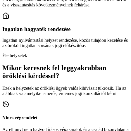
és a visszautasítás következményeinek feltárása.
Ingatlan hagyaték rendezése
Ingatlan-nyilvántartási helyzet rendezése, közös tulajdon kezelése és
az örökölt ingatlan sorsának jogi előkészítése.
Élethelyzetek
Mikor keresnek fel leggyakrabban
öröklési kérdéssel?
Ezek a helyzetek az öröklési ügyek valós kihívásait tükrözik. Ha az
alábbiak valamelyike ismerős, érdemes jogi konzultációt kérni.
Nincs végrendelet
Az elhunyt nem hagyott írásos végakaratot, és a család bizonytalan a