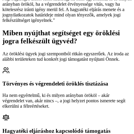
arányban örököl, ha a végrendelet érvényessége vitás, vagy ha
kötelesrész iránti igény merül fel. A hagyatéki eljárás menete és a
jognyilatkozatok határideje mind olyan tényezők, amelyek jogi
felkészültséget igényelnek."
Miben nyújthat segítséget egy öröklési
jogra felkészült ügyvéd?
Az öröklési ügyek jogi szempontból ritkán egyszerűek. Az iroda az
alábbi területeken tud konkrét jogi támogatást nyújtani Önnek.
Törvényes és végrendeleti öröklés tisztázása
Ha nem egyértelmű, ki és milyen arányban örököl – akár
végrendelet van, akár nincs –, a jogi helyzet pontos ismerete segít
elkerülni a félreértéseket.
Hagyatéki eljáráshoz kapcsolódó támogatás