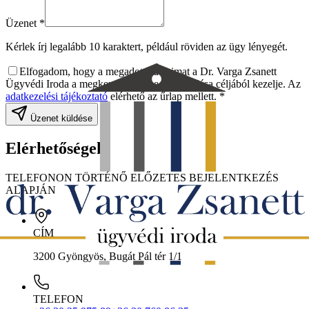
Üzenet *
Kérlek írj legalább 10 karaktert, például röviden az ügy lényegét.
Elfogadom, hogy a megadott adataimat a Dr. Varga Zsanett
Ügyvédi Iroda a megkeresésem megválaszolása céljából kezelje. Az
adatkezelési tájékoztató
elérhető az űrlap mellett. *
Üzenet küldése
Elérhetőségek
TELEFONON TÖRTÉNŐ ELŐZETES BEJELENTKEZÉS
ALAPJÁN
CÍM
3200 Gyöngyös, Bugát Pál tér 1/1
TELEFON