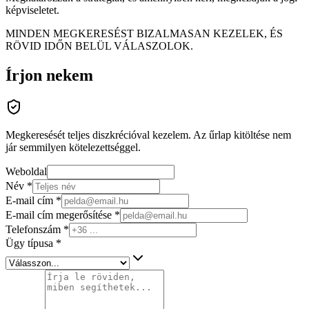
képviseletet.
MINDEN MEGKERESÉST BIZALMASAN KEZELEK, ÉS
RÖVID IDŐN BELÜL VÁLASZOLOK.
Írjon nekem
Megkeresését teljes diszkrécióval kezelem. Az űrlap kitöltése nem
jár semmilyen kötelezettséggel.
Weboldal
Név *
E-mail cím *
E-mail cím megerősítése *
Telefonszám *
Ügy típusa *