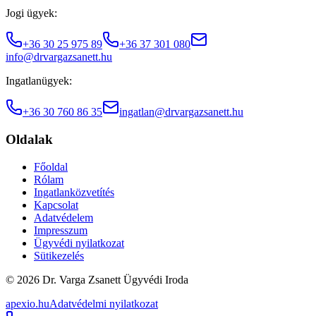
Jogi ügyek:
+36 30 25 975 89
+36 37 301 080
info@drvargazsanett.hu
Ingatlanügyek:
+36 30 760 86 35
ingatlan@drvargazsanett.hu
Oldalak
Főoldal
Rólam
Ingatlanközvetítés
Kapcsolat
Adatvédelem
Impresszum
Ügyvédi nyilatkozat
Sütikezelés
© 2026 Dr. Varga Zsanett Ügyvédi Iroda
apexio.hu
Adatvédelmi nyilatkozat