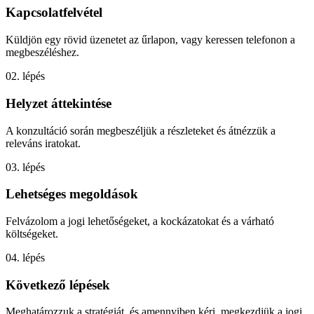
Kapcsolatfelvétel
Küldjön egy rövid üzenetet az űrlapon, vagy keressen telefonon a
megbeszéléshez.
02. lépés
Helyzet áttekintése
A konzultáció során megbeszéljük a részleteket és átnézzük a
releváns iratokat.
03. lépés
Lehetséges megoldások
Felvázolom a jogi lehetőségeket, a kockázatokat és a várható
költségeket.
04. lépés
Következő lépések
Meghatározzuk a stratégiát, és amennyiben kéri, megkezdjük a jogi