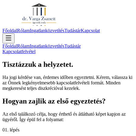
Főoldal
Rólam
Ingatlanközvetítés
Tudástár
Kapcsolat
Főoldal
Rólam
Ingatlanközvetítés
Tudástár
Kapcsolatfelvétel
Tisztázzuk a helyzetet.
Ha jogi kérdése van, érdemes időben egyeztetni. Kérem, válassza ki
az Önnek legkényelmesebb kapcsolatfelvételi formát. Minden
megkeresést teljes diszkrécióval kezelek.
Hogyan zajlik az első egyeztetés?
Az első találkozó célja, hogy érthető és átlátható képet kapjon az
ügyéről. Így épül fel a folyamat:
01. lépés