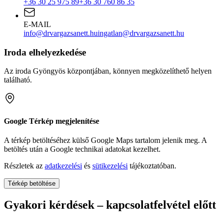
+36 30 25 975 89
+36 30 760 86 35
E-MAIL
info@drvargazsanett.hu
ingatlan@drvargazsanett.hu
Iroda elhelyezkedése
Az iroda Gyöngyös központjában, könnyen megközelíthető helyen
található.
Google Térkép megjelenítése
A térkép betöltéséhez külső Google Maps tartalom jelenik meg. A
betöltés után a Google technikai adatokat kezelhet.
Részletek az
adatkezelési
és
sütikezelési
tájékoztatóban.
Térkép betöltése
Gyakori kérdések – kapcsolatfelvétel előtt