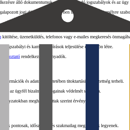
elkezésre álló dokumentumok, az alkalmazandó jogszabályok és az ügy 
lapozott jogi döntés. Egyedi ügyben minden esetben személyre szabott
jogviszony
p
kitöltése, üzenetküldés, telefonos vagy e-mailes megkeresés önmagáb
jogszabályi és kamarai előírások teljesülése esetén jön létre.
tájékoztató
rendelkezései irányadók.
formációk és adatok tekintetében titoktartási kötelezettség terheli.
amely az ügyfél bizalmát és jogainak védelmét szolgálja.
szabályzatokban meghatározottak szerint érvényesül.
rmációk pontosak, időszerűek és szakmailag megfelelőek legyenek.