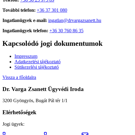
További telefon:
+36 37 301 080
Ingatlanügyek e-mail:
ingatlan@drvargazsanett.hu
Ingatlanügyek telefon:
+36 30 760 86 35
Kapcsolódó jogi dokumentumok
Impresszum
Adatkezelési tájékoztató
Sütikezelési tájékoztató
Vissza a főoldalra
Dr. Varga Zsanett Ügyvédi Iroda
3200 Gyöngyös, Bugát Pál tér 1/1
Elérhetőségek
Jogi ügyek: