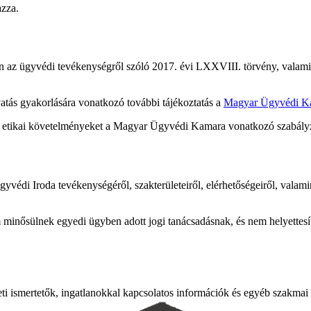
azza.
 az ügyvédi tevékenységről szóló 2017. évi LXXVIII. törvény, valami
atás gyakorlására vonatkozó további tájékoztatás a
Magyar Ügyvédi K
s etikai követelményeket a Magyar Ügyvédi Kamara vonatkozó szabályz
gyvédi Iroda tevékenységéről, szakterületeiről, elérhetőségeiről, valam
 minősülnek egyedi ügyben adott jogi tanácsadásnak, és nem helyettesí
leti ismertetők, ingatlanokkal kapcsolatos információk és egyéb szakmai 